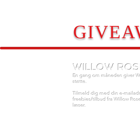
GIVEA
WILLOW ROS
En gang om måneden giver Wil
støtte.
Tilmeld dig med din e-mailadre
freebies/tilbud fra Willow Ros
læser.