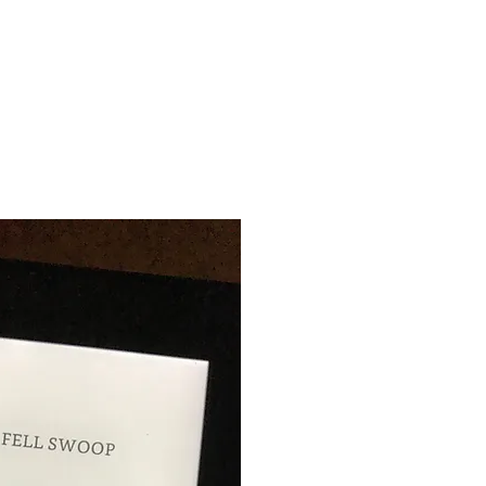
 kan vare op til seks uger
å ti).
s – i modsætning til
 timevis uden at anstrenge