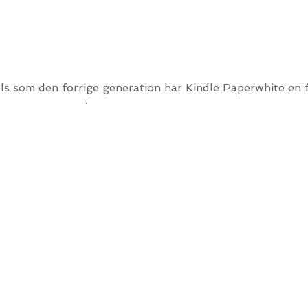
le Paperwhite - nu endnu 
jeste opløsning
ls som den forrige generation har Kindle Paperwhite e
t
i laserkvalitet
.
perwhite er du fri til at læse og slappe af flere steder,
IPX8-klassificeret for at beskytte mod utilsigtet nedsænk
ter
kt sollys
rende tablet- og smartphoneskærme læser Kindle Paper
d én hånd
hold Kindle Paperwhite komfortabelt i den ene hånd til d
 dagligt