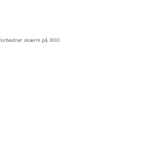
bedre
n forbedret skærm på 300
ppi
i
 inklusive stranden, poolen
ning i op til to meter
white som papir. INGEN GLÆN!
e tidspunkter, hvor du ikke