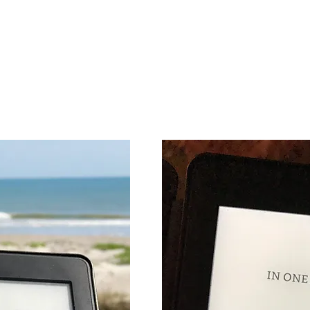
r dig ikke bundet til en stikkontakt. En enkelt opladning
æsning om dagen med trådløs slukket og lysindstillingen p
jne i mørke
set mod skærmens overflade med dets indbyggede frontly
, der skinner i dine øjne – så du kan læse komfortabelt i
ysstyrke for fantastisk læsning i ethvert lys.