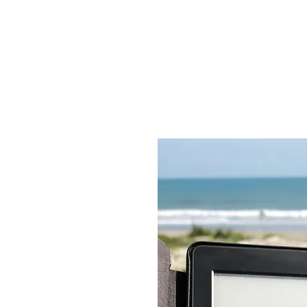
Kindle Paperwhite efterlade
(baseret på en halv times l
,
Vil ikke trætte dine ø
Kindle Paperwhite leder ly
baggrundsbelyste tabletter
øjnene. Juster din skærms l