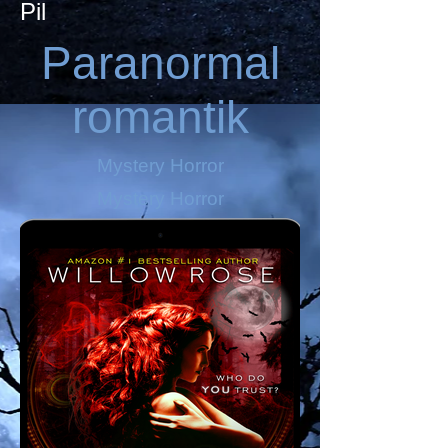
Pil
Paranormal
romantik
Mystery Horror
Mystery Horror