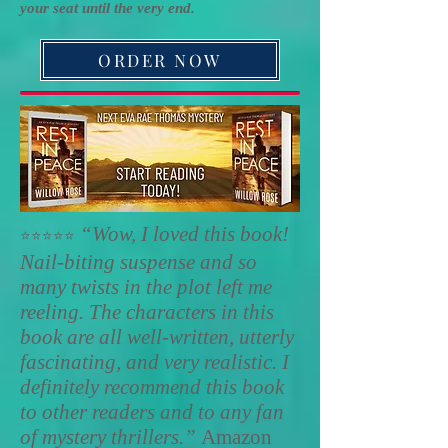
your seat until the very end.
ORDER NOW
“Wow, I loved this book!
⭐️
⭐️⭐️⭐️⭐️
Nail-biting suspense and so
many twists in the plot left me
reeling. The characters in this
book are all well-written, utterly
fascinating, and very realistic. I
definitely recommend this book
to other readers and to any fan
of mystery thrillers.”
Amazon