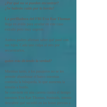
¿Por qué no se pueden encontrar?
¿Se habrán caído por la borda?
La perfiladora del FBI Eva Rae Thomas
llega en avión para ayudar en este caso
extraño pero muy urgente.
Ambos padres afirman saber qué pasó con
sus hijos. Cada uno culpa al otro por
secuestrarlos.
quien esta diciendo la verdad?
Mientras tanto, a los pasajeros no se les
permite abandonar el barco mientras
continúa la búsqueda, lo que aumenta la
tensión a bordo.
Se convierte en una carrera contra el tiempo
mientras Eva Rae Thomas, frustrada, intenta
descubrir qué sucedió en las horas previas a