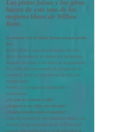
Las pistas falsas y los giros
hacen de este uno de los
mejores
libros de Willow
Rose.
La muerte era la
única
forma en que podía
irse.
Rachel Baker, una devota madre de tres
hijos, desapareció un lunes por la mañana
después de dejar a sus hijos en la guardería.
Su coche fue encontrado al costado de la
carretera, pero no hay rastros de ella por
ningún lado.
Pronto, las preguntas empiezan a
acumularse:
¿Lo que le ocurrió a ella?
¿Dejaría a sus hijos así sin más?
¿Estaba involucrado el marido?
Cuando descubren que planeaba dejar a su
marido, surge la pregunta de si él la mató
porque ella quería irse o si su hermana la