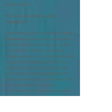
Who took her?
Why won’t she tell them who her
kidnapper is?
Eva Rae
The FBI brings in former profiler
Thomas
to help them in this peculiar case.
Eva Rae Thomas knows the girl’s mother
very well and is willing to go to great
lengths to help her out, even though the two
of them share an unpleasant history. In
addition, Eva Rae's sister recently came
back into her life after being kidnapped
thirty-five years ago, so the FBI hopes that
she can contribute with a deeper
understanding of the situation and maybe
get through to Clarissa.
Little could she have known that soon she