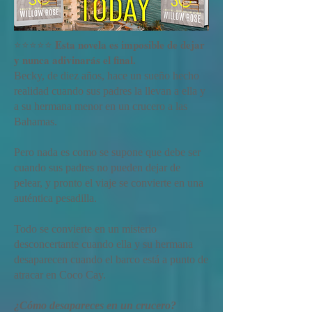
Esta novela es imposible de dejar
⭐️⭐️⭐️⭐️⭐️
y nunca adivinarás el final.
Becky, de diez años, hace un sueño hecho
realidad cuando sus padres la llevan a ella y
a su hermana menor en un crucero a las
Bahamas.
Pero nada es como se supone que debe ser
cuando sus padres no pueden dejar de
pelear, y pronto el viaje se convierte en una
auténtica pesadilla.
Todo se convierte en un misterio
desconcertante cuando ella y su hermana
desaparecen cuando el barco está a punto de
atracar en Coco Cay.
¿Cómo desapareces en un crucero?