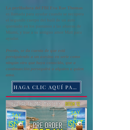
La perfiladora del FBI Eva Rae Thomas
es llamada para ayudar cuando se recupera
el segundo cuerpo del baúl de un auto
quemado en los pantanos a las afueras de
Miami, y trae a su antiguo amor Matt para
ayudar.
Pronto, se da cuenta de que está
persiguiendo a un asesino en serie como
ningún otro que haya conocido, que a
continuación perseguirá a alguien a quien
ama.
HAGA CLIC AQUÍ PARA ORDENAR EL LIBRO HOY