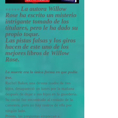
La autora Willow
⭐️⭐️⭐️⭐️⭐️
Rose ha escrito un misterio
intrigante tomado de los
titulares, pero le ha dado su
propio toque.
Las pistas falsas y los giros
hacen de este uno de los
mejores
libros de Willow
Rose.
La muerte era la
única
forma en que podía
irse.
Rachel Baker, una devota madre de tres
hijos, desapareció un lunes por la mañana
después de dejar a sus hijos en la guardería.
Su coche fue encontrado al costado de la
carretera, pero no hay rastros de ella por
ningún lado.
Pronto, las preguntas empiezan a