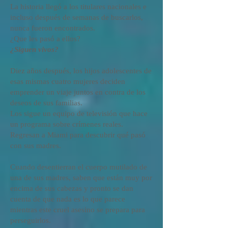
La historia llegó a los titulares nacionales e
incluso después de semanas de buscarlos,
nunca fueron encontrados.
¿Que les pasó a ellos?
¿Siguen vivos?
Diez años después, los hijos adolescentes de
esas mismas cuatro mujeres deciden
emprender un viaje juntos en contra de los
deseos de sus familias.
Los sigue un equipo de televisión que hace
un programa sobre crímenes reales.
Regresan a Miami para descubrir qué pasó
con sus madres.
Cuando desentierran el cuerpo mutilado de
una de sus madres, saben que están muy por
encima de sus cabezas y pronto se dan
cuenta de que nada es lo que parece
mientras este cruel asesino se prepara para
perseguirlos.