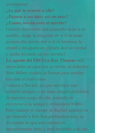
acumularse:
¿Lo que le ocurrió a ella?
¿Dejaría a sus hijos así sin más?
¿Estaba involucrado el marido?
Cuando descubren que planeaba dejar a su
marido, surge la pregunta de si él la mató
porque ella quería irse o si su hermana la
ayudó a desaparecer. ¿Quién dice la verdad
y quién esconde un feo secreto?
La agente del FBI Eva Rae Thomas
está
renovando su casa con su novio, el detective
Matt Miller, cuando la llaman para ayudar
con este extraño caso.
Conoce a Rachel, ya que sus hijos son
mejores amigos, y no tiene ningún problema
en hacerse cargo de ella, tratando de
encontrar a su amiga y compañera madre.
Pero cuando el cuerpo de Rachel aparece en
un almacén y Eva Rae profundiza más; se
da cuenta de que este asesino es
especialmente cruel y está decidido a no ser