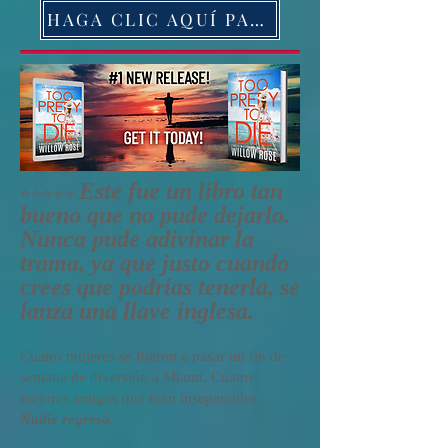
HAGA CLIC AQUÍ PARA ORDENAR EL LIBRO HOY
Este fue un libro tan
⭐️⭐️⭐️⭐️⭐️
bueno que no pude dejarlo.
Nunca pude adivinar la
trama, ya que justo cuando
crees que podrías tenerla, se
lanza una llave inglesa.
Cuatro mujeres se fueron a pasar un fin de
semana de diversión a Miami. Cuatro
mejores amigos que eran inseparables.
Nadie regresó.