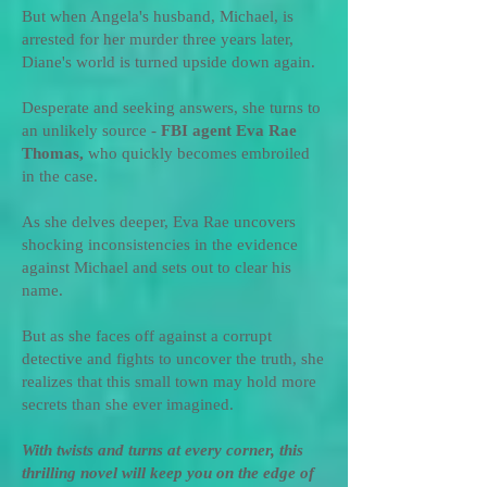
But when Angela's husband, Michael, is
arrested for her murder three years later,
Diane's world is turned upside down again.
Desperate and seeking answers, she turns to
an unlikely source -
FBI agent Eva Rae
Thomas,
who quickly becomes embroiled
in the case.
As she delves deeper, Eva Rae uncovers
shocking inconsistencies in the evidence
against Michael and sets out to clear his
name.
But as she faces off against a corrupt
detective and fights to uncover the truth, she
realizes that this small town may hold more
secrets than she ever imagined.
With twists and turns at every corner, this
thrilling novel will keep you on the edge of