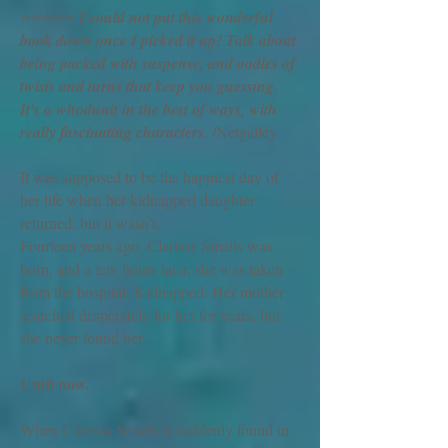
⭐️⭐️⭐️⭐️⭐️
I could not put this wonderful
book down once I picked it up! Talk about
being packed with suspense, and oodles of
twists and turns that keep you guessing.
It's a whodunit in the best of ways, with
really fascinating characters.
/Netgalley
It was supposed to be the happiest day of
her life when her kidnapped daughter
returned, but it wasn’t.
Fourteen years ago, Clarissa Smalls was
born, and a few hours later, she was taken
from the hospital. Kidnapped. Her mother
searched desperately for her for years, but
she never found her.
Until now.
When Clarissa Smalls is suddenly found in