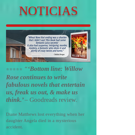
NOTICIAS
“
‘Bottom line: Willow
⭐️
⭐️⭐️⭐️⭐️
Rose continues to write
fabulous novels that entertain
us, freak us out, & make us
think.’
–
Goodreads review.
Diane Matthews lost everything when her
daughter Angela died in a mysterious
accident.