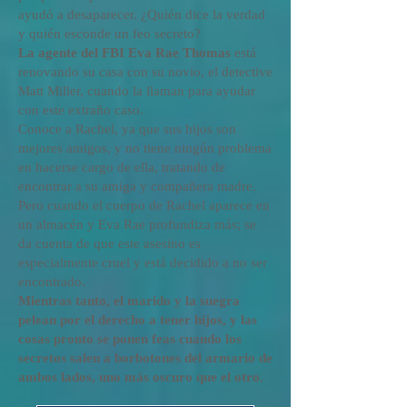
ayudó a desaparecer. ¿Quién dice la verdad
y quién esconde un feo secreto?
La agente del FBI Eva Rae Thomas
está
renovando su casa con su novio, el detective
Matt Miller, cuando la llaman para ayudar
con este extraño caso.
Conoce a Rachel, ya que sus hijos son
mejores amigos, y no tiene ningún problema
en hacerse cargo de ella, tratando de
encontrar a su amiga y compañera madre.
Pero cuando el cuerpo de Rachel aparece en
un almacén y Eva Rae profundiza más; se
da cuenta de que este asesino es
especialmente cruel y está decidido a no ser
encontrado.
Mientras tanto, el marido y la suegra
pelean por el derecho a tener hijos, y las
cosas pronto se ponen feas cuando los
secretos salen a borbotones del armario de
ambos lados, uno más oscuro que el otro.