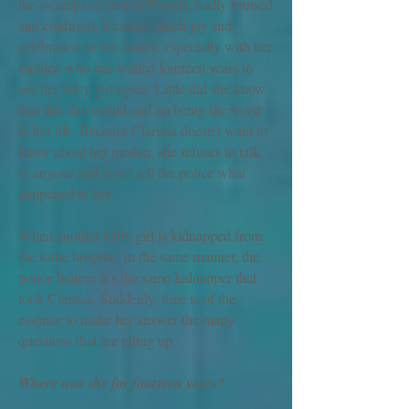
the swamps of central Florida, badly bruised
and confused, it causes much joy and
celebration in her family, especially with her
mother, who has waited fourteen years to
see her baby girl again. Little did she know
that this day would end up being the worst
in her life. Because Clarissa doesn’t want to
know about her mother, she refuses to talk
to anyone and won’t tell the police what
happened to her.
When another baby girl is kidnapped from
the same hospital, in the same manner, the
police believe it’s the same kidnapper that
took Clarissa. Suddenly, time is of the
essence to make her answer the many
questions that are piling up.
Where was she for fourteen years?