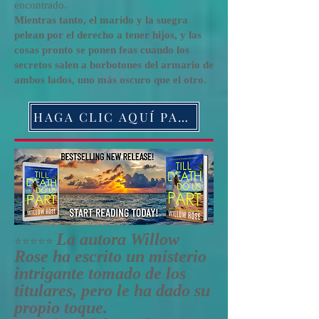
encontrado.
Mientras tanto, el marido y la suegra
pelean por el derecho a tener hijos, y las
cosas pronto se ponen feas cuando los
secretos salen a borbotones del armario de
ambos lados, uno más oscuro que el otro.
HAGA CLIC AQUÍ PARA ORDENAR EL LIBRO HOY
La autora Willow
⭐️⭐️⭐️⭐️⭐️
Rose ha escrito un misterio
intrigante tomado de los
titulares, pero le ha dado su
propio toque.