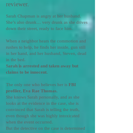
reviewer.
Sarah Chapman is angry at her husband.
She’s also drunk… very drunk as she drives
down their street, ready to face him.
When a neighbor hears the commotion and
rushes to help, he finds her inside, gun still
in her hand, and her husband, Steven, dead
in the bed.
Sarah is arrested and taken away but
claims to be innocent.
The only one who believes her is
FBI
profiler, Eva Rae Thomas.
She knows Sarah personally, and as she
looks at the evidence in the case, she is
convinced that Sarah is telling the truth,
even though she was highly intoxicated
when the event occurred.
But the detective on the case is determined